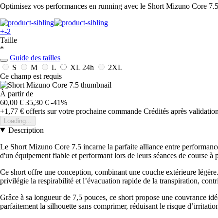
Optimisez vos performances en running avec le Short Mizuno Core 7.5, a
+-2
Taille
*
Guide des tailles
S
M
L
XL
24h
2XL
Ce champ est requis
À partir de
60,00 €
35,30 €
-41%
+1,77 €
offerts sur votre prochaine commande
Crédités après validati
Loading...
Description
Le Short Mizuno Core 7.5 incarne la parfaite alliance entre performanc
d'un équipement fiable et performant lors de leurs séances de course à 
Ce short offre une conception, combinant une couche extérieure légère.
privilégie la respirabilité et l’évacuation rapide de la transpiration, con
Grâce à sa longueur de 7,5 pouces, ce short propose une couvrance id
parfaitement la silhouette sans comprimer, réduisant le risque d’irritatio