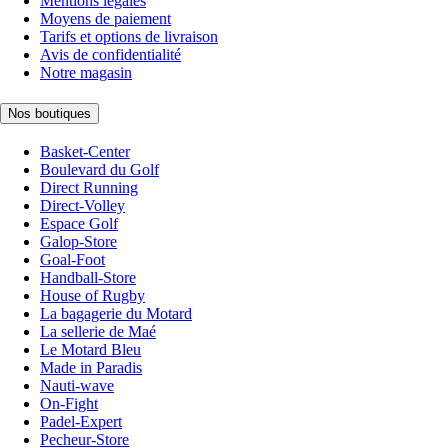
Mentions légales
Moyens de paiement
Tarifs et options de livraison
Avis de confidentialité
Notre magasin
Nos boutiques
Basket-Center
Boulevard du Golf
Direct Running
Direct-Volley
Espace Golf
Galop-Store
Goal-Foot
Handball-Store
House of Rugby
La bagagerie du Motard
La sellerie de Maé
Le Motard Bleu
Made in Paradis
Nauti-wave
On-Fight
Padel-Expert
Pecheur-Store