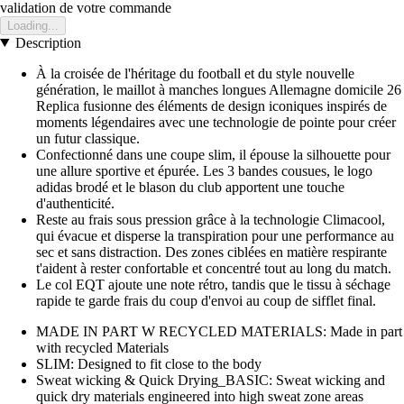
validation de votre commande
Loading...
Description
À la croisée de l'héritage du football et du style nouvelle
génération, le maillot à manches longues Allemagne domicile 26
Replica fusionne des éléments de design iconiques inspirés de
moments légendaires avec une technologie de pointe pour créer
un futur classique.
Confectionné dans une coupe slim, il épouse la silhouette pour
une allure sportive et épurée. Les 3 bandes cousues, le logo
adidas brodé et le blason du club apportent une touche
d'authenticité.
Reste au frais sous pression grâce à la technologie Climacool,
qui évacue et disperse la transpiration pour une performance au
sec et sans distraction. Des zones ciblées en matière respirante
t'aident à rester confortable et concentré tout au long du match.
Le col EQT ajoute une note rétro, tandis que le tissu à séchage
rapide te garde frais du coup d'envoi au coup de sifflet final.
MADE IN PART W RECYCLED MATERIALS: Made in part
with recycled Materials
SLIM: Designed to fit close to the body
Sweat wicking & Quick Drying_BASIC: Sweat wicking and
quick dry materials engineered into high sweat zone areas