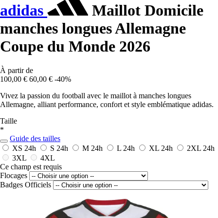
adidas
Maillot Domicile
manches longues Allemagne
Coupe du Monde 2026
À partir de
100,00 €
60,00 €
-40%
Vivez la passion du football avec le maillot à manches longues
Allemagne, alliant performance, confort et style emblématique adidas.
Taille
*
Guide des tailles
XS
24h
S
24h
M
24h
L
24h
XL
24h
2XL
24h
3XL
4XL
Ce champ est requis
Flocages
Badges Officiels