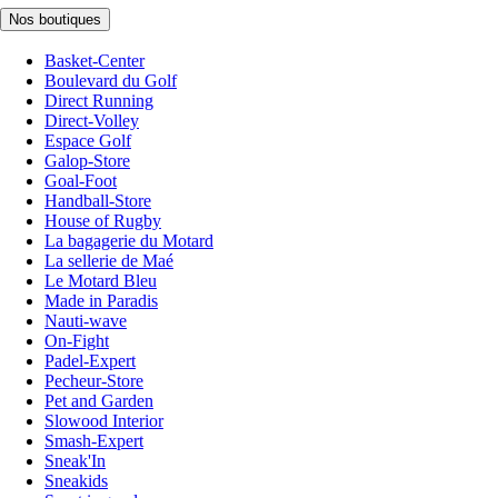
Nos boutiques
Basket-Center
Boulevard du Golf
Direct Running
Direct-Volley
Espace Golf
Galop-Store
Goal-Foot
Handball-Store
House of Rugby
La bagagerie du Motard
La sellerie de Maé
Le Motard Bleu
Made in Paradis
Nauti-wave
On-Fight
Padel-Expert
Pecheur-Store
Pet and Garden
Slowood Interior
Smash-Expert
Sneak'In
Sneakids