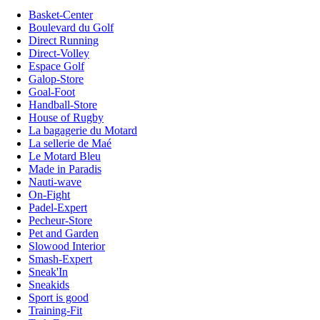
Basket-Center
Boulevard du Golf
Direct Running
Direct-Volley
Espace Golf
Galop-Store
Goal-Foot
Handball-Store
House of Rugby
La bagagerie du Motard
La sellerie de Maé
Le Motard Bleu
Made in Paradis
Nauti-wave
On-Fight
Padel-Expert
Pecheur-Store
Pet and Garden
Slowood Interior
Smash-Expert
Sneak'In
Sneakids
Sport is good
Training-Fit