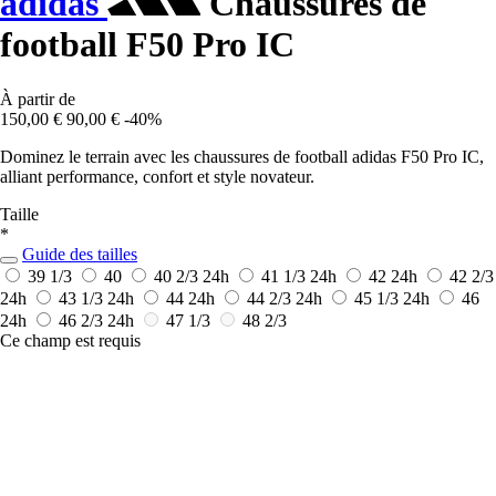
adidas
Chaussures de
football F50 Pro IC
À partir de
150,00 €
90,00 €
-40%
Dominez le terrain avec les chaussures de football adidas F50 Pro IC,
alliant performance, confort et style novateur.
Taille
*
Guide des tailles
39 1/3
40
40 2/3
24h
41 1/3
24h
42
24h
42 2/3
24h
43 1/3
24h
44
24h
44 2/3
24h
45 1/3
24h
46
24h
46 2/3
24h
47 1/3
48 2/3
Ce champ est requis