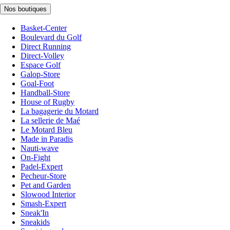
Nos boutiques
Basket-Center
Boulevard du Golf
Direct Running
Direct-Volley
Espace Golf
Galop-Store
Goal-Foot
Handball-Store
House of Rugby
La bagagerie du Motard
La sellerie de Maé
Le Motard Bleu
Made in Paradis
Nauti-wave
On-Fight
Padel-Expert
Pecheur-Store
Pet and Garden
Slowood Interior
Smash-Expert
Sneak'In
Sneakids