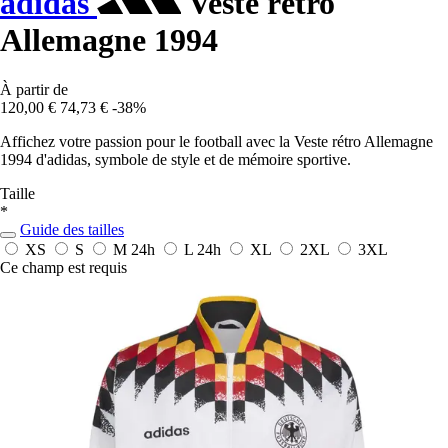
adidas
Veste rétro
Allemagne 1994
À partir de
120,00 €
74,73 €
-38%
Affichez votre passion pour le football avec la Veste rétro Allemagne
1994 d'adidas, symbole de style et de mémoire sportive.
Taille
*
Guide des tailles
XS
S
M
24h
L
24h
XL
2XL
3XL
Ce champ est requis