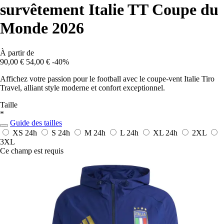
survêtement Italie TT Coupe du
Monde 2026
À partir de
90,00 €
54,00 €
-40%
Affichez votre passion pour le football avec le coupe-vent Italie Tiro
Travel, alliant style moderne et confort exceptionnel.
Taille
*
Guide des tailles
XS
24h
S
24h
M
24h
L
24h
XL
24h
2XL
3XL
Ce champ est requis