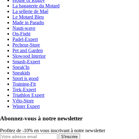
House of Rugby
La bagagerie du Motard
La sellerie de Maé
Le Motard Bleu
Made in Paradis
Nauti-wave
On-Fight
Padel-Expert
Pecheur-Store
Pet and Garden
Slowood Interior
Smash-Expert
Sneak'In
Sneakids
Sport is good
Training-Fit
Trek-Expert
Triathlon Expert
Vélo-Store
Winter Expert
Abonnez-vous à notre newsletter
Profitez de -10% en vous inscrivant à notre newsletter
S'inscrire