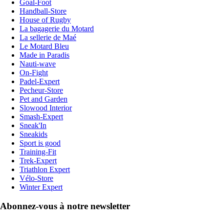
Goal-Foot
Handball-Store
House of Rugby
La bagagerie du Motard
La sellerie de Maé
Le Motard Bleu
Made in Paradis
Nauti-wave
On-Fight
Padel-Expert
Pecheur-Store
Pet and Garden
Slowood Interior
Smash-Expert
Sneak'In
Sneakids
Sport is good
Training-Fit
Trek-Expert
Triathlon Expert
Vélo-Store
Winter Expert
Abonnez-vous à notre newsletter