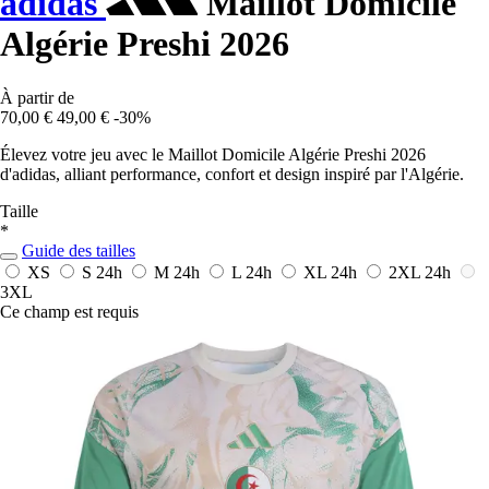
adidas
Maillot Domicile
Algérie Preshi 2026
À partir de
70,00 €
49,00 €
-30%
Élevez votre jeu avec le Maillot Domicile Algérie Preshi 2026
d'adidas, alliant performance, confort et design inspiré par l'Algérie.
Taille
*
Guide des tailles
XS
S
24h
M
24h
L
24h
XL
24h
2XL
24h
3XL
Ce champ est requis