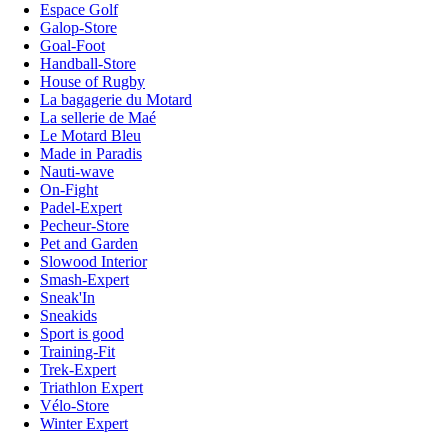
Espace Golf
Galop-Store
Goal-Foot
Handball-Store
House of Rugby
La bagagerie du Motard
La sellerie de Maé
Le Motard Bleu
Made in Paradis
Nauti-wave
On-Fight
Padel-Expert
Pecheur-Store
Pet and Garden
Slowood Interior
Smash-Expert
Sneak'In
Sneakids
Sport is good
Training-Fit
Trek-Expert
Triathlon Expert
Vélo-Store
Winter Expert