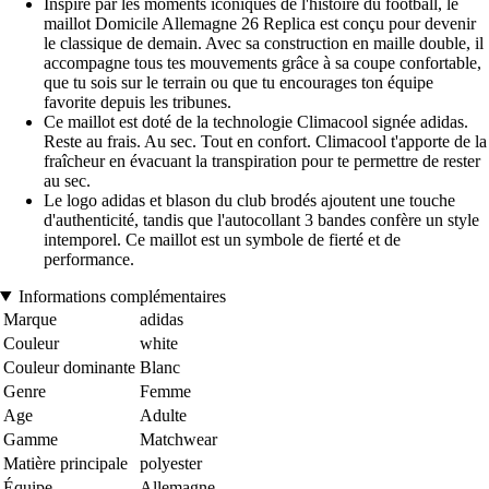
Inspiré par les moments iconiques de l'histoire du football, le
maillot Domicile Allemagne 26 Replica est conçu pour devenir
le classique de demain. Avec sa construction en maille double, il
accompagne tous tes mouvements grâce à sa coupe confortable,
que tu sois sur le terrain ou que tu encourages ton équipe
favorite depuis les tribunes.
Ce maillot est doté de la technologie Climacool signée adidas.
Reste au frais. Au sec. Tout en confort. Climacool t'apporte de la
fraîcheur en évacuant la transpiration pour te permettre de rester
au sec.
Le logo adidas et blason du club brodés ajoutent une touche
d'authenticité, tandis que l'autocollant 3 bandes confère un style
intemporel. Ce maillot est un symbole de fierté et de
performance.
Informations complémentaires
Marque
adidas
Couleur
white
Couleur dominante
Blanc
Genre
Femme
Age
Adulte
Gamme
Matchwear
Matière principale
polyester
Équipe
Allemagne