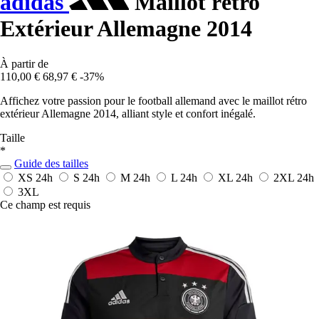
adidas
Maillot rétro
Extérieur Allemagne 2014
À partir de
110,00 €
68,97 €
-37%
Affichez votre passion pour le football allemand avec le maillot rétro
extérieur Allemagne 2014, alliant style et confort inégalé.
Taille
*
Guide des tailles
XS
24h
S
24h
M
24h
L
24h
XL
24h
2XL
24h
3XL
Ce champ est requis