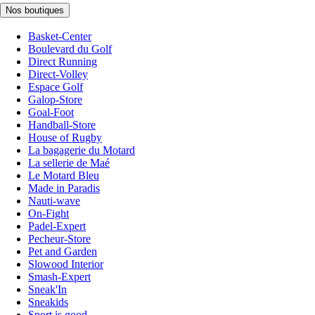
Nos boutiques
Basket-Center
Boulevard du Golf
Direct Running
Direct-Volley
Espace Golf
Galop-Store
Goal-Foot
Handball-Store
House of Rugby
La bagagerie du Motard
La sellerie de Maé
Le Motard Bleu
Made in Paradis
Nauti-wave
On-Fight
Padel-Expert
Pecheur-Store
Pet and Garden
Slowood Interior
Smash-Expert
Sneak'In
Sneakids
Sport is good