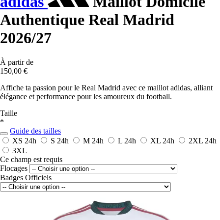
adidas
Maillot Domicile
Authentique Real Madrid
2026/27
À partir de
150,00 €
Affiche ta passion pour le Real Madrid avec ce maillot adidas, alliant
élégance et performance pour les amoureux du football.
Taille
*
Guide des tailles
XS
24h
S
24h
M
24h
L
24h
XL
24h
2XL
24h
3XL
Ce champ est requis
Flocages
Badges Officiels