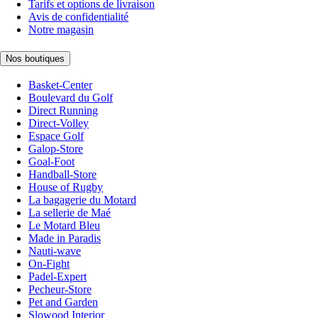
Tarifs et options de livraison
Avis de confidentialité
Notre magasin
Nos boutiques
Basket-Center
Boulevard du Golf
Direct Running
Direct-Volley
Espace Golf
Galop-Store
Goal-Foot
Handball-Store
House of Rugby
La bagagerie du Motard
La sellerie de Maé
Le Motard Bleu
Made in Paradis
Nauti-wave
On-Fight
Padel-Expert
Pecheur-Store
Pet and Garden
Slowood Interior