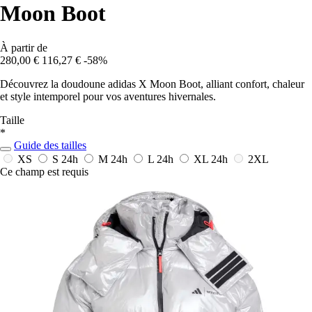
Moon Boot
À partir de
280,00 €
116,27 €
-58%
Découvrez la doudoune adidas X Moon Boot, alliant confort, chaleur
et style intemporel pour vos aventures hivernales.
Taille
*
Guide des tailles
XS
S
24h
M
24h
L
24h
XL
24h
2XL
Ce champ est requis