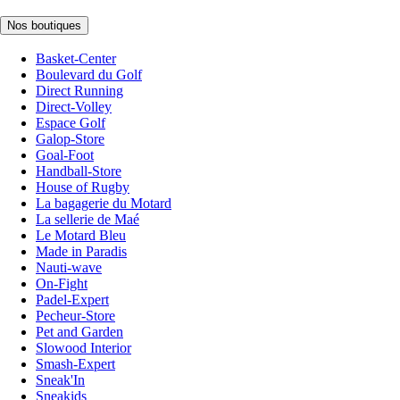
Nos boutiques
Basket-Center
Boulevard du Golf
Direct Running
Direct-Volley
Espace Golf
Galop-Store
Goal-Foot
Handball-Store
House of Rugby
La bagagerie du Motard
La sellerie de Maé
Le Motard Bleu
Made in Paradis
Nauti-wave
On-Fight
Padel-Expert
Pecheur-Store
Pet and Garden
Slowood Interior
Smash-Expert
Sneak'In
Sneakids