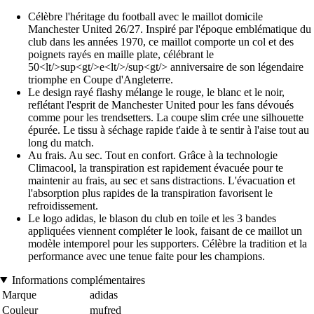
Célèbre l'héritage du football avec le maillot domicile
Manchester United 26/27. Inspiré par l'époque emblématique du
club dans les années 1970, ce maillot comporte un col et des
poignets rayés en maille plate, célébrant le
50<lt/>sup<gt/>e<lt/>/sup<gt/> anniversaire de son légendaire
triomphe en Coupe d'Angleterre.
Le design rayé flashy mélange le rouge, le blanc et le noir,
reflétant l'esprit de Manchester United pour les fans dévoués
comme pour les trendsetters. La coupe slim crée une silhouette
épurée. Le tissu à séchage rapide t'aide à te sentir à l'aise tout au
long du match.
Au frais. Au sec. Tout en confort. Grâce à la technologie
Climacool, la transpiration est rapidement évacuée pour te
maintenir au frais, au sec et sans distractions. L'évacuation et
l'absorption plus rapides de la transpiration favorisent le
refroidissement.
Le logo adidas, le blason du club en toile et les 3 bandes
appliquées viennent compléter le look, faisant de ce maillot un
modèle intemporel pour les supporters. Célèbre la tradition et la
performance avec une tenue faite pour les champions.
Informations complémentaires
Marque
adidas
Couleur
mufred