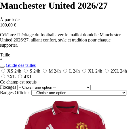
Manchester United 2026/27
À partir de
100,00 €
Célébrez l'héritage du football avec le maillot domicile Manchester
United 2026/27, alliant confort, style et tradition pour chaque
supporter.
Taille
*
Guide des tailles
XS
24h
S
24h
M
24h
L
24h
XL
24h
2XL
24h
3XL
4XL
Ce champ est requis
Flocages
Badges Officiels