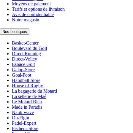
Moyens de paiement
Tarifs et options de livraison
Avis de confidentialité
Notre magasin
Nos boutiques
Basket-Center
Boulevard du Golf
Direct Running
Direct-Volley
Espace Golf
Galop-Store
Goal-Foot
Handball-Store
House of Rugby
La bagagerie du Motard
La sellerie de Maé
Le Motard Bleu
Made in Paradis
Nauti-wave
On-Fight
Padel-Expert
Pecheur-Store