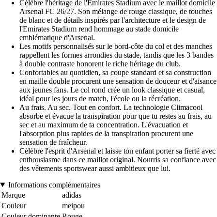
Célèbre l'héritage de l'Emirates Stadium avec le maillot domicile
Arsenal FC 26/27. Son mélange de rouge classique, de touches
de blanc et de détails inspirés par l'architecture et le design de
l'Emirates Stadium rend hommage au stade domicile
emblématique d'Arsenal.
Les motifs personnalisés sur le bord-côte du col et des manches
rappellent les formes arrondies du stade, tandis que les 3 bandes
à double contraste honorent le riche héritage du club.
Confortables au quotidien, sa coupe standard et sa construction
en maille double procurent une sensation de douceur et d'aisance
aux jeunes fans. Le col rond crée un look classique et casual,
idéal pour les jours de match, l'école ou la récréation.
Au frais. Au sec. Tout en confort. La technologie Climacool
absorbe et évacue la transpiration pour que tu restes au frais, au
sec et au maximum de ta concentration. L'évacuation et
l'absorption plus rapides de la transpiration procurent une
sensation de fraîcheur.
Célèbre l'esprit d'Arsenal et laisse ton enfant porter sa fierté avec
enthousiasme dans ce maillot original. Nourris sa confiance avec
des vêtements sportswear aussi ambitieux que lui.
Informations complémentaires
Marque
adidas
Couleur
meipou
Couleur dominante
Rouge