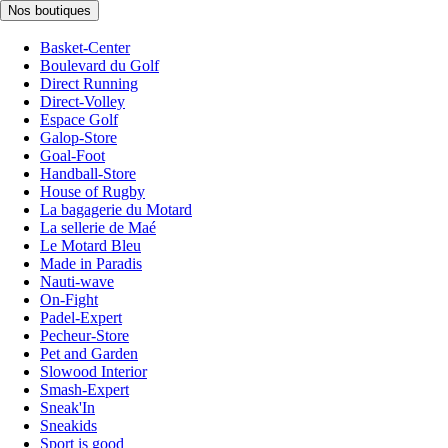
Nos boutiques
Basket-Center
Boulevard du Golf
Direct Running
Direct-Volley
Espace Golf
Galop-Store
Goal-Foot
Handball-Store
House of Rugby
La bagagerie du Motard
La sellerie de Maé
Le Motard Bleu
Made in Paradis
Nauti-wave
On-Fight
Padel-Expert
Pecheur-Store
Pet and Garden
Slowood Interior
Smash-Expert
Sneak'In
Sneakids
Sport is good