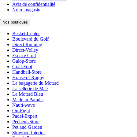
Avis de confidentialité
Notre magasin
Nos boutiques
Basket-Center
Boulevard du Golf
Direct Running
Direct-Volley
Espace Golf
Galop-Store
Goal-Foot
Handball-Store
House of Rugby
La bagagerie du Motard
La sellerie de Maé
Le Motard Bleu
Made in Paradis
Nauti-wave
On-Fight
Padel-Expert
Pecheur-Store
Pet and Garden
Slowood Interior