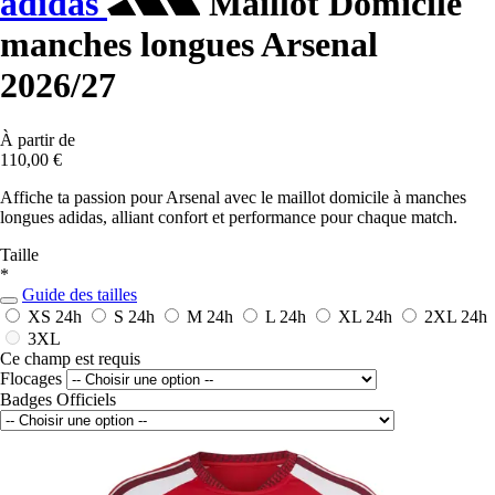
adidas
Maillot Domicile
manches longues Arsenal
2026/27
À partir de
110,00 €
Affiche ta passion pour Arsenal avec le maillot domicile à manches
longues adidas, alliant confort et performance pour chaque match.
Taille
*
Guide des tailles
XS
24h
S
24h
M
24h
L
24h
XL
24h
2XL
24h
3XL
Ce champ est requis
Flocages
Badges Officiels