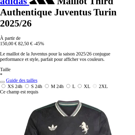
adidas
Maillot Third
Authentique Juventus Turin
2025/26
À partir de
150,00 €
82,50 €
-45%
Le maillot de la Juventus pour la saison 2025/26 conjugue
performance et style, parfait pour afficher vos couleurs.
Taille
*
Guide des tailles
XS
24h
S
24h
M
24h
L
XL
2XL
Ce champ est requis