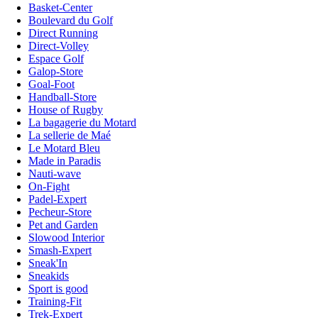
Basket-Center
Boulevard du Golf
Direct Running
Direct-Volley
Espace Golf
Galop-Store
Goal-Foot
Handball-Store
House of Rugby
La bagagerie du Motard
La sellerie de Maé
Le Motard Bleu
Made in Paradis
Nauti-wave
On-Fight
Padel-Expert
Pecheur-Store
Pet and Garden
Slowood Interior
Smash-Expert
Sneak'In
Sneakids
Sport is good
Training-Fit
Trek-Expert