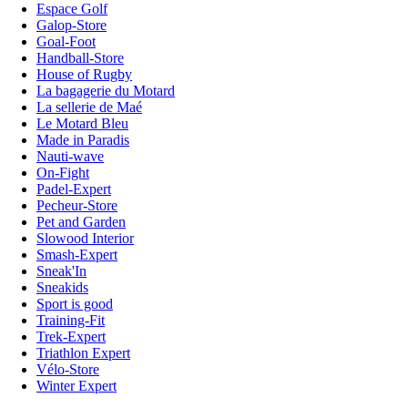
Espace Golf
Galop-Store
Goal-Foot
Handball-Store
House of Rugby
La bagagerie du Motard
La sellerie de Maé
Le Motard Bleu
Made in Paradis
Nauti-wave
On-Fight
Padel-Expert
Pecheur-Store
Pet and Garden
Slowood Interior
Smash-Expert
Sneak'In
Sneakids
Sport is good
Training-Fit
Trek-Expert
Triathlon Expert
Vélo-Store
Winter Expert