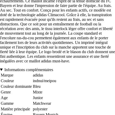
échauffements. Ce maillot incarne l'esprit de la tenue domicile du FC
Bayern et leur donne l'impression de faire partie de l'équipe. Au frais.
Au sec. Tout en confort. Conçu pour les enfants actifs, ce modèle est
doté de la technologie adidas Climacool. Grâce à elle, la transpiration
est rapidement évacuée pour qu'ils restent au frais, au sec et sans
distractions. Que ce soit pour un entraînement de football ou la
récréation avec des amis, le tissu interlock léger offre confort et liberté
de mouvement tout au long de la journée. La coupe standard et
l'encolure ras-du-cou permettent également aux enfants de le porter
facilement lors de leurs activités quotidiennes. Un imprimé intégral
unique et l'inscription du club sur la manche apportent une touche de
fierté liée à leur équipe. Le logo brodé et le blason du club donnent une
fini authentique. Les enfants ressentiront une assurance et une fierté
inégalées avec ce maillot adidas must-have.
Informations complémentaires
Marque
adidas
Couleur
indnui/meipou
Couleur dominante
Bleu
Genre
Mixte
Age
Junior
Gamme
Matchwear
Matière principale
polyester
Équipe
Bayern Munich