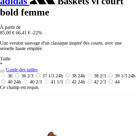
adidas
Baskets vl court
bold femme
À partir de
85,00 €
66,41 €
-22%
Une version sauvage d'un classique inspiré des courts, avec une
semelle haute empilée.
Taille
*
Guide des tailles
36
36 2/3
37 1/3
24h
38
24h
38 2/3
39 1/3
24h
40
24h
40 2/3
41 1/3
42
24h
42 2/3
44
Ce champ est requis