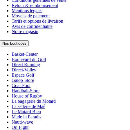
Conditions générales de vente
Retour & remboursement
Mentions légales
Moyens de paiement
Tarifs et options de livraison
Avis de confidentialité
Notre magasin
Nos boutiques
Basket-Center
Boulevard du Golf
Direct Running
Direct-Volley
Espace Golf
Galop-Store
Goal-Foot
Handball-Store
House of Rugby
La bagagerie du Motard
La sellerie de Maé
Le Motard Bleu
Made in Paradis
Nauti-wave
On-Fight