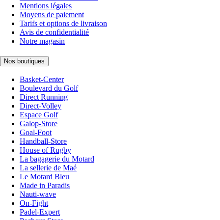
Mentions légales
Moyens de paiement
Tarifs et options de livraison
Avis de confidentialité
Notre magasin
Nos boutiques
Basket-Center
Boulevard du Golf
Direct Running
Direct-Volley
Espace Golf
Galop-Store
Goal-Foot
Handball-Store
House of Rugby
La bagagerie du Motard
La sellerie de Maé
Le Motard Bleu
Made in Paradis
Nauti-wave
On-Fight
Padel-Expert