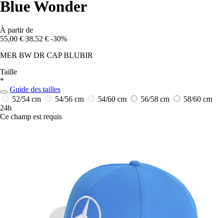
Blue Wonder
À partir de
55,00 €
38,52 €
-30%
MER BW DR CAP BLUBIR
Taille
*
Guide des tailles
52/54 cm
54/56 cm
54/60 cm
56/58 cm
58/60 cm
24h
Ce champ est requis