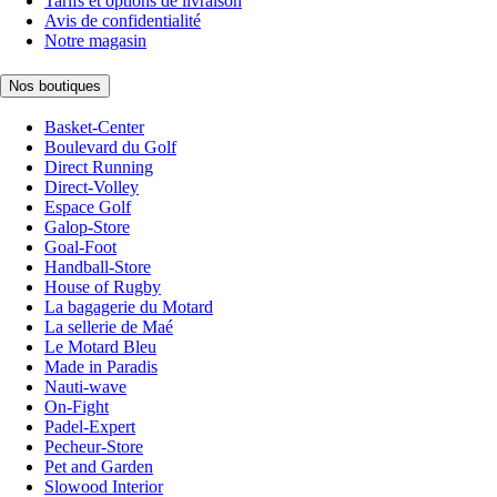
Tarifs et options de livraison
Avis de confidentialité
Notre magasin
Nos boutiques
Basket-Center
Boulevard du Golf
Direct Running
Direct-Volley
Espace Golf
Galop-Store
Goal-Foot
Handball-Store
House of Rugby
La bagagerie du Motard
La sellerie de Maé
Le Motard Bleu
Made in Paradis
Nauti-wave
On-Fight
Padel-Expert
Pecheur-Store
Pet and Garden
Slowood Interior