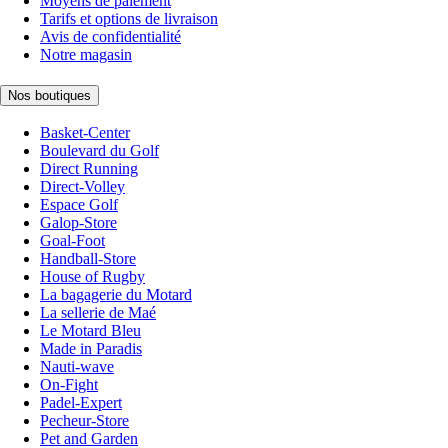
Moyens de paiement
Tarifs et options de livraison
Avis de confidentialité
Notre magasin
Nos boutiques
Basket-Center
Boulevard du Golf
Direct Running
Direct-Volley
Espace Golf
Galop-Store
Goal-Foot
Handball-Store
House of Rugby
La bagagerie du Motard
La sellerie de Maé
Le Motard Bleu
Made in Paradis
Nauti-wave
On-Fight
Padel-Expert
Pecheur-Store
Pet and Garden