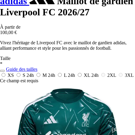
adidas
Maillot de gardien
Liverpool FC 2026/27
À partir de
100,00 €
Vivez l'héritage de Liverpool FC avec le maillot de gardien adidas,
alliant performance et style pour les passionnés de football.
Taille
*
Guide des tailles
XS
S
24h
M
24h
L
24h
XL
24h
2XL
3XL
Ce champ est requis