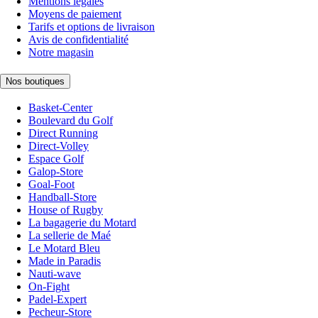
Mentions légales
Moyens de paiement
Tarifs et options de livraison
Avis de confidentialité
Notre magasin
Nos boutiques
Basket-Center
Boulevard du Golf
Direct Running
Direct-Volley
Espace Golf
Galop-Store
Goal-Foot
Handball-Store
House of Rugby
La bagagerie du Motard
La sellerie de Maé
Le Motard Bleu
Made in Paradis
Nauti-wave
On-Fight
Padel-Expert
Pecheur-Store