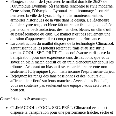
Plongez au cœur de Lyon avec le maillot domicile 26/27 de
l'Olympique Lyonnais, où l'héritage rencontre le style moderne.
Cette saison, l'Olympique Lyonnais rend hommage à son riche
lien avec la ville de Lyon, intégrant harmonieusement les
armoiries historiques de la ville dans le design. La légendaire
double rayure rouge et bleue fait un retour frappant, complétée
par le come-back audacieux des manches bleues, un clin d'œil
au passé iconique du club. Ce maillot n'est pas seulement une
question d'apparence ; il est conçu pour la performance.
La construction du maillot dispose de la technologie Climacool,
garantissant que les joueurs restent au frais et au sec sur le
terrain. COOL. SEC. PRÊT. Climacool évacue et disperse la
transpiration pour une expérience sans distractions, que vous
soyez en plein match décisif ou en train d'encourager depuis les
tribunes. Arborant un blason tissé, cet article représente non
seulement l'Olympique Lyon, mais incarne l'esprit même du jeu.
Rejoignez les rangs des fans passionnés et des joueurs qui
affichent leur fierté sur leurs manches. Avec adidas Football,
vous ne soutenez pas seulement une équipe ; vous célébrez le
beau jeu.
Caractéristiques & avantages
CLIMACOOL : COOL. SEC. PRÊT. Climacool évacue et
disperse la transpiration pour une performance fraîche, sèche et