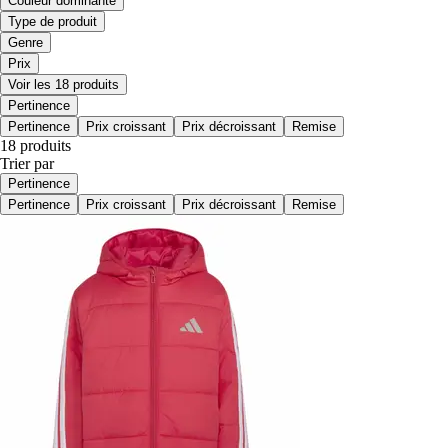
Couleur dominante
Type de produit
Genre
Prix
Voir les 18 produits
Pertinence
Pertinence
Prix croissant
Prix décroissant
Remise
18 produits
Trier par
Pertinence
Pertinence
Prix croissant
Prix décroissant
Remise