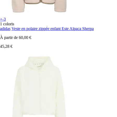
+-3
1 coloris
adidas
Veste en polaire zippée enfant Este Alpaca Sherpa
À partir de
60,00 €
45,28 €