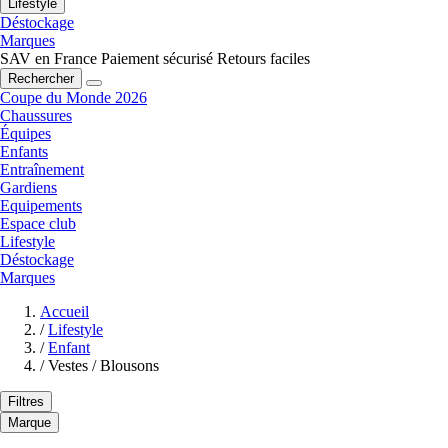
Lifestyle
Déstockage
Marques
SAV en France
Paiement sécurisé
Retours faciles
Rechercher
Coupe du Monde 2026
Chaussures
Équipes
Enfants
Entraînement
Gardiens
Equipements
Espace club
Lifestyle
Déstockage
Marques
Accueil
/
Lifestyle
/
Enfant
/
Vestes / Blousons
Filtres
Marque