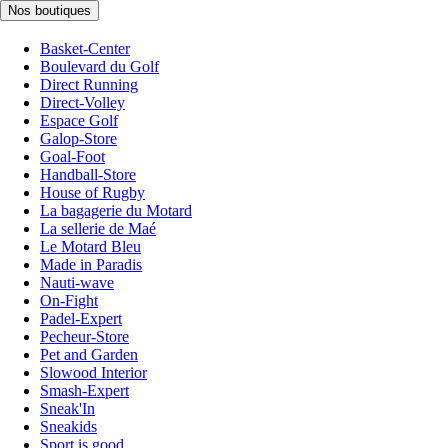
Nos boutiques
Basket-Center
Boulevard du Golf
Direct Running
Direct-Volley
Espace Golf
Galop-Store
Goal-Foot
Handball-Store
House of Rugby
La bagagerie du Motard
La sellerie de Maé
Le Motard Bleu
Made in Paradis
Nauti-wave
On-Fight
Padel-Expert
Pecheur-Store
Pet and Garden
Slowood Interior
Smash-Expert
Sneak'In
Sneakids
Sport is good