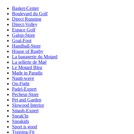
Basket-Center
Boulevard du Golf
Direct Running
Direct-Volley
Espace Golf
Galop-Store
Goal-Foot
Handball-Store
House of Rugby
La bagagerie du Motard
La sellerie de Maé
Le Motard Bleu
Made in Paradis
Nauti-wave
On-Fight
Padel-Expert
Pecheur-Store
Pet and Garden
Slowood Interior
Smash-Expert
Sneak'In
Sneakids
Sport is good
Training-Fit