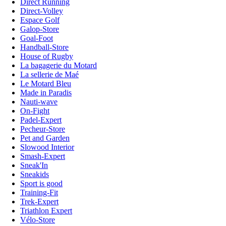
Direct Running
Direct-Volley
Espace Golf
Galop-Store
Goal-Foot
Handball-Store
House of Rugby
La bagagerie du Motard
La sellerie de Maé
Le Motard Bleu
Made in Paradis
Nauti-wave
On-Fight
Padel-Expert
Pecheur-Store
Pet and Garden
Slowood Interior
Smash-Expert
Sneak'In
Sneakids
Sport is good
Training-Fit
Trek-Expert
Triathlon Expert
Vélo-Store