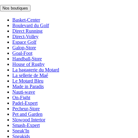
Nos boutiques
Basket-Center
Boulevard du Golf
Direct Running
Direct-Volley
Espace Golf
Galop-Store
Goal-Foot
Handball-Store
House of Rugby
La bagagerie du Motard
La sellerie de Maé
Le Motard Bleu
Made in Paradis
Nauti-wave
On-Fight
Padel-Expert
Pecheur-Store
Pet and Garden
Slowood Interior
Smash-Expert
Sneak'In
Sneakids