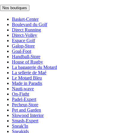
Nos boutiques
Basket-Center
Boulevard du Golf
Direct Running
Direct-Volley
Espace Golf
Galop-Store
Goal-Foot
Handball-Store
House of Rugby
La bagagerie du Motard
La sellerie de Maé
Le Motard Bleu
Made in Paradis
Nauti-wave
On-Fight
Padel-Expert
Pecheur-Store
Pet and Garden
Slowood Interior
Smash-Expert
Sneak'In
Sneakids