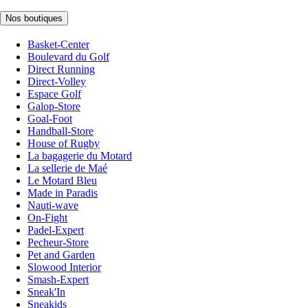
Nos boutiques
Basket-Center
Boulevard du Golf
Direct Running
Direct-Volley
Espace Golf
Galop-Store
Goal-Foot
Handball-Store
House of Rugby
La bagagerie du Motard
La sellerie de Maé
Le Motard Bleu
Made in Paradis
Nauti-wave
On-Fight
Padel-Expert
Pecheur-Store
Pet and Garden
Slowood Interior
Smash-Expert
Sneak'In
Sneakids