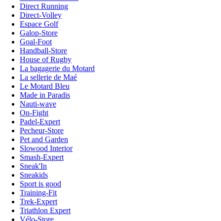
Direct Running
Direct-Volley
Espace Golf
Galop-Store
Goal-Foot
Handball-Store
House of Rugby
La bagagerie du Motard
La sellerie de Maé
Le Motard Bleu
Made in Paradis
Nauti-wave
On-Fight
Padel-Expert
Pecheur-Store
Pet and Garden
Slowood Interior
Smash-Expert
Sneak'In
Sneakids
Sport is good
Training-Fit
Trek-Expert
Triathlon Expert
Vélo-Store