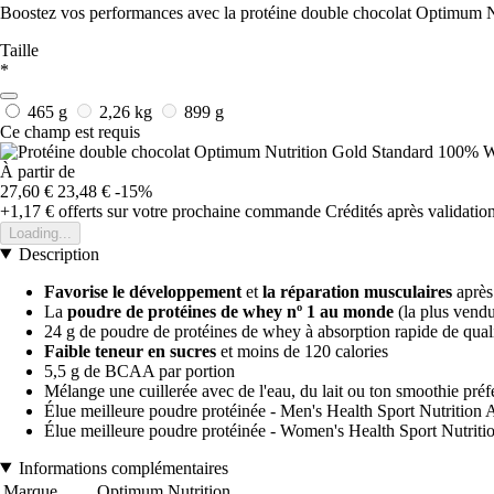
Boostez vos performances avec la protéine double chocolat Optimum Nut
Taille
*
465 g
2,26 kg
899 g
Ce champ est requis
À partir de
27,60 €
23,48 €
-15%
+1,17 €
offerts sur votre prochaine commande
Crédités après validati
Loading...
Description
Favorise le développement
et
la
réparation musculaires
après
La
p
oudre de protéines de whey nº 1 au monde
(la plus vend
24 g de poudre de protéines de whey à absorption rapide de qualité
Faible teneur en sucres
et moins de 120 calories
5,5 g de BCAA par portion
Mélange une cuillerée avec de l'eau, du lait ou ton smoothie préf
Élue meilleure poudre protéinée - Men's Health Sport Nutrition
Élue meilleure poudre protéinée - Women's Health Sport Nutrit
Informations complémentaires
Marque
Optimum Nutrition