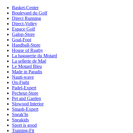
Basket-Center
Boulevard du Golf
Direct Running
Direct-Volley
Espace Golf
Galop-Store
Goal-Foot
Handball-Store
House of Rugby
La bagagerie du Motard
La sellerie de Maé
Le Motard Bleu
Made in Paradis
Nauti-wave
On-Fight
Padel-Expert
Pecheur-Store
Pet and Garden
Slowood Interior
Smash-Expert
Sneak'In
Sneakids
Sport is good
Training-Fit