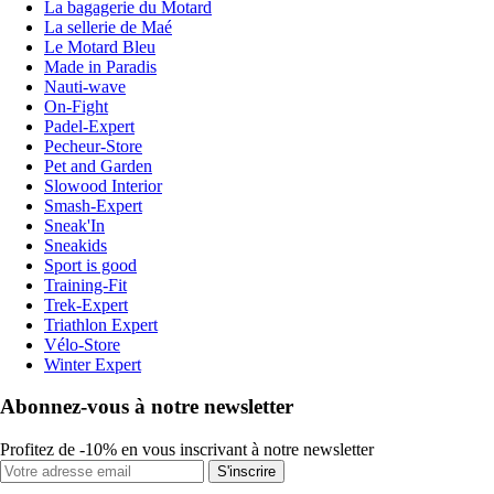
La bagagerie du Motard
La sellerie de Maé
Le Motard Bleu
Made in Paradis
Nauti-wave
On-Fight
Padel-Expert
Pecheur-Store
Pet and Garden
Slowood Interior
Smash-Expert
Sneak'In
Sneakids
Sport is good
Training-Fit
Trek-Expert
Triathlon Expert
Vélo-Store
Winter Expert
Abonnez-vous à notre newsletter
Profitez de -10% en vous inscrivant à notre newsletter
S'inscrire