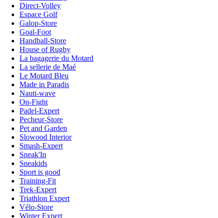
Direct-Volley
Espace Golf
Galop-Store
Goal-Foot
Handball-Store
House of Rugby
La bagagerie du Motard
La sellerie de Maé
Le Motard Bleu
Made in Paradis
Nauti-wave
On-Fight
Padel-Expert
Pecheur-Store
Pet and Garden
Slowood Interior
Smash-Expert
Sneak'In
Sneakids
Sport is good
Training-Fit
Trek-Expert
Triathlon Expert
Vélo-Store
Winter Expert