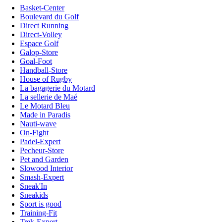
Basket-Center
Boulevard du Golf
Direct Running
Direct-Volley
Espace Golf
Galop-Store
Goal-Foot
Handball-Store
House of Rugby
La bagagerie du Motard
La sellerie de Maé
Le Motard Bleu
Made in Paradis
Nauti-wave
On-Fight
Padel-Expert
Pecheur-Store
Pet and Garden
Slowood Interior
Smash-Expert
Sneak'In
Sneakids
Sport is good
Training-Fit
Trek-Expert