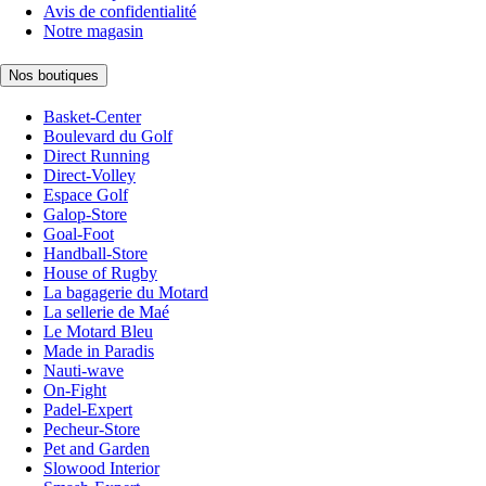
Avis de confidentialité
Notre magasin
Nos boutiques
Basket-Center
Boulevard du Golf
Direct Running
Direct-Volley
Espace Golf
Galop-Store
Goal-Foot
Handball-Store
House of Rugby
La bagagerie du Motard
La sellerie de Maé
Le Motard Bleu
Made in Paradis
Nauti-wave
On-Fight
Padel-Expert
Pecheur-Store
Pet and Garden
Slowood Interior