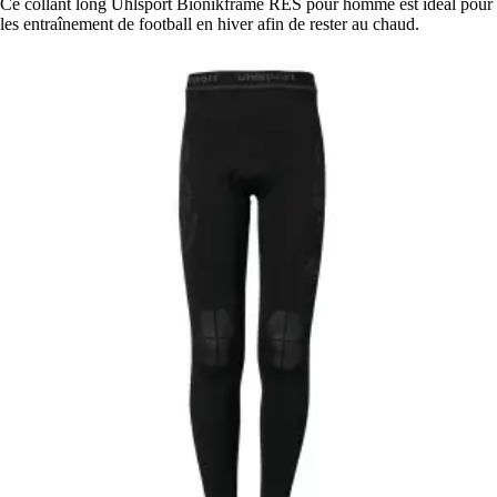
Ce collant long Uhlsport Bionikframe RES pour homme est idéal pour
les entraînement de football en hiver afin de rester au chaud.