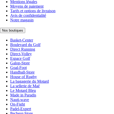
Mentions légales
Moyens de paiement
Tarifs et options de livraison
Avis de confidentialité
Notre magasin
Nos boutiques
Basket-Center
Boulevard du Golf
Direct Running
Direct-Volley
Espace Golf
Galop-Store
Goal-Foot
Handball-Store
House of Rugby
La bagagerie du Motard
La sellerie de Maé
Le Motard Bleu
Made in Paradis
Nauti-wave
On-Fight
Padel-Expert
Pecheur-Store