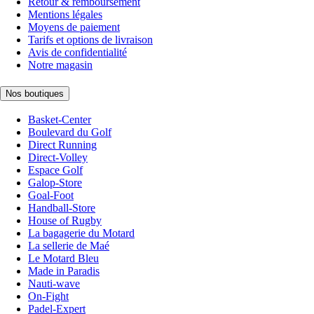
Retour & remboursement
Mentions légales
Moyens de paiement
Tarifs et options de livraison
Avis de confidentialité
Notre magasin
Nos boutiques
Basket-Center
Boulevard du Golf
Direct Running
Direct-Volley
Espace Golf
Galop-Store
Goal-Foot
Handball-Store
House of Rugby
La bagagerie du Motard
La sellerie de Maé
Le Motard Bleu
Made in Paradis
Nauti-wave
On-Fight
Padel-Expert