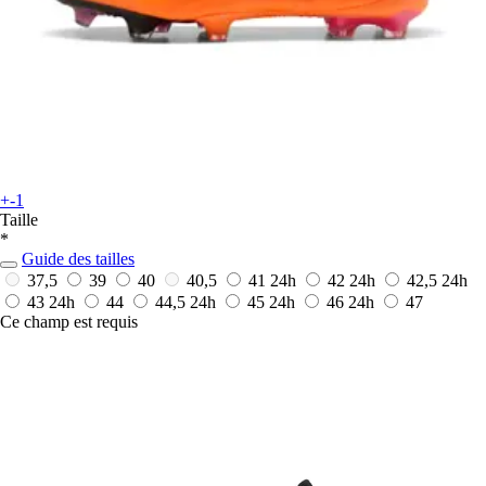
+-1
Taille
*
Guide des tailles
37,5
39
40
40,5
41
24h
42
24h
42,5
24h
43
24h
44
44,5
24h
45
24h
46
24h
47
Ce champ est requis