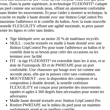
vous. Dans la partie supérieure, la technologie FUZIONFIT³ s'adapte
au pied comme une seconde peau, offrant un ajustement confortable
sans limiter les mouvements. Et pour t'aider à montrer ta technique, la
couche en maille à haute densité avec une finition GripControl Pro
maximise l'adhérence et le contrôle du ballon. Avec la toute nouvelle
semelle FLEXGILITY offrant une agilité maximale, tu peux passer
entre les lignes et créer sans limites.
Tige fabriquée avec au moins 20 % de matériaux recyclés
SKILL : couche texturée en maille à haute densité avec une
finition GripControl Pro pour toute l'adhérence au ballon et le
contrôle dont tu as besoin pour créer des occasions ou les
terminer avec facilité
FIT : la tige FUZIONFIT³ est extensible dans les 4 sens, et se
dote de Fuzionpods 3D et de PWRTAPE pour un port
confortable. Une chaussure qui bouge avec toi comme une
seconde peau, afin que tu puisses créer sans contraintes.
MOUVEMENT : avec la disposition des crampons et sa
composition à double densité, la semelle extérieure
FLEXGILITY est conçue pour permettre des mouvements
rapides et agiles à 360 degrés bien nécessaires pour semer tes
adversaires
Maille haute densité texturée avec finition GripControl Pro
Renfort PWRTAPE sur le milieu du pied pour un maintien
parfaitement ajusté et un meilleur contrôle