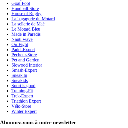
Goal-Foot
Handball-Store
House of Rugby
La bagagerie du Motard
La sellerie de Maé
Le Motard Bleu
Made in Paradis
Nauti-wave
On-Fight
Padel-Expert
Pecheur-Store
Pet and Garden
Slowood Interior
Smash-Expert
Sneak'In
Sneakids
Sport is good
Training-Fit
Trek-Expert
Triathlon Expert
Vélo-Store
Winter Expert
Abonnez-vous à notre newsletter