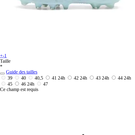
+-1
Taille
*
Guide des tailles
39
40
40,5
41
24h
42
24h
43
24h
44
24h
45
46
24h
47
Ce champ est requis