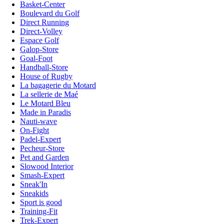
Basket-Center
Boulevard du Golf
Direct Running
Direct-Volley
Espace Golf
Galop-Store
Goal-Foot
Handball-Store
House of Rugby
La bagagerie du Motard
La sellerie de Maé
Le Motard Bleu
Made in Paradis
Nauti-wave
On-Fight
Padel-Expert
Pecheur-Store
Pet and Garden
Slowood Interior
Smash-Expert
Sneak'In
Sneakids
Sport is good
Training-Fit
Trek-Expert