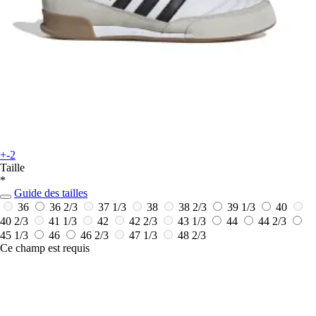
+-2
Taille
*
Guide des tailles
36
36 2/3
37 1/3
38
38 2/3
39 1/3
40
40 2/3
41 1/3
42
42 2/3
43 1/3
44
44 2/3
45 1/3
46
46 2/3
47 1/3
48 2/3
Ce champ est requis