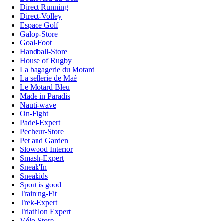
Direct Running
Direct-Volley
Espace Golf
Galop-Store
Goal-Foot
Handball-Store
House of Rugby
La bagagerie du Motard
La sellerie de Maé
Le Motard Bleu
Made in Paradis
Nauti-wave
On-Fight
Padel-Expert
Pecheur-Store
Pet and Garden
Slowood Interior
Smash-Expert
Sneak'In
Sneakids
Sport is good
Training-Fit
Trek-Expert
Triathlon Expert
Vélo-Store