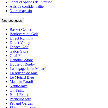
Tarifs et options de livraison
Avis de confidentialité
Notre magasin
Nos boutiques
Basket-Center
Boulevard du Golf
Direct Running
Direct-Volley
Espace Golf
Galop-Store
Goal-Foot
Handball-Store
House of Rugby
La bagagerie du Motard
La sellerie de Maé
Le Motard Bleu
Made in Paradis
Nauti-wave
On-Fight
Padel-Expert
Pecheur-Store
Pet and Garden
Slowood Interior