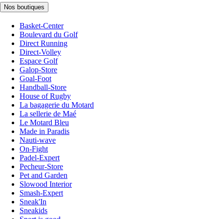
Nos boutiques
Basket-Center
Boulevard du Golf
Direct Running
Direct-Volley
Espace Golf
Galop-Store
Goal-Foot
Handball-Store
House of Rugby
La bagagerie du Motard
La sellerie de Maé
Le Motard Bleu
Made in Paradis
Nauti-wave
On-Fight
Padel-Expert
Pecheur-Store
Pet and Garden
Slowood Interior
Smash-Expert
Sneak'In
Sneakids