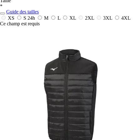
Taille
*
Guide des tailles
XS
S
24h
M
L
XL
2XL
3XL
4XL
Ce champ est requis