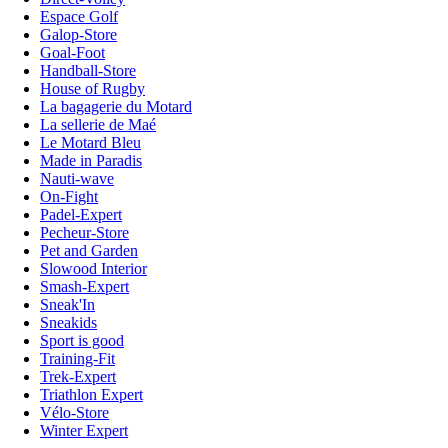
Espace Golf
Galop-Store
Goal-Foot
Handball-Store
House of Rugby
La bagagerie du Motard
La sellerie de Maé
Le Motard Bleu
Made in Paradis
Nauti-wave
On-Fight
Padel-Expert
Pecheur-Store
Pet and Garden
Slowood Interior
Smash-Expert
Sneak'In
Sneakids
Sport is good
Training-Fit
Trek-Expert
Triathlon Expert
Vélo-Store
Winter Expert