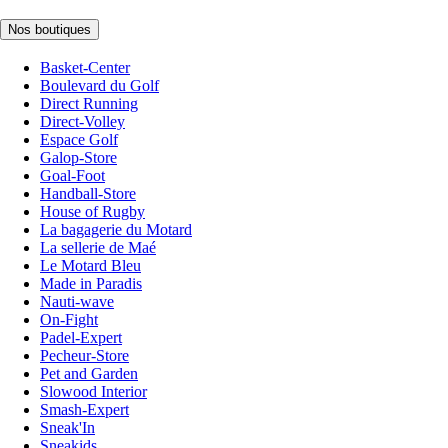
Nos boutiques
Basket-Center
Boulevard du Golf
Direct Running
Direct-Volley
Espace Golf
Galop-Store
Goal-Foot
Handball-Store
House of Rugby
La bagagerie du Motard
La sellerie de Maé
Le Motard Bleu
Made in Paradis
Nauti-wave
On-Fight
Padel-Expert
Pecheur-Store
Pet and Garden
Slowood Interior
Smash-Expert
Sneak'In
Sneakids